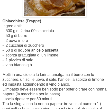
Chiacchiere (Frappe)
ingredienti:
- 500 g di farina 00 setacciata
- 50 g di burro
- 2 uova intere
- 2 cucchiai di zucchero
- 50 g di liquore anice o anisetta
- scorza grattugiata di un limone
- 1 pizzico di sale
- vino bianco q.b.
Metti in una ciotola la farina, amalgama il burro con lo
zucchero, unisci le uova, il sale, l’anice, la scorza di limone
ed impasta aggiungendo il vino bianco.
L’impasto deve essere ben sodo per poterlo tirare con nonna
papera (la macchina per la pasta).
Lascia riposare per 30 minuti.
Tira la sfoglia con la nonna papera: tre volte al numero 1 (
ogni volta che si passa piega la pasta in due), due volte al