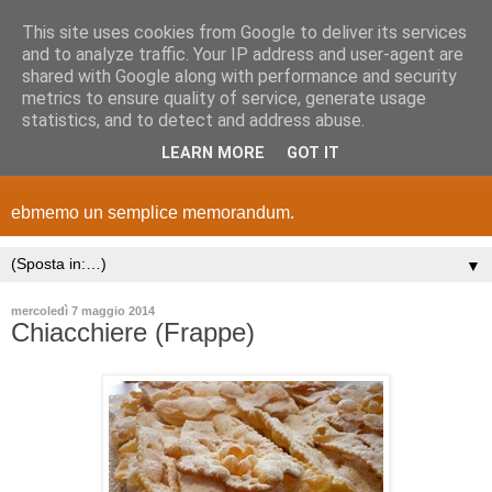
This site uses cookies from Google to deliver its services
and to analyze traffic. Your IP address and user-agent are
shared with Google along with performance and security
metrics to ensure quality of service, generate usage
statistics, and to detect and address abuse.
LEARN MORE
GOT IT
ebmemo un semplice memorandum.
▼
mercoledì 7 maggio 2014
Chiacchiere (Frappe)