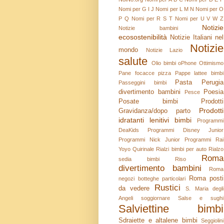
Nomi per G I J
Nomi per L M N
Nomi per O
P Q
Nomi per R S T
Nomi per U V W Z
Notizie
Notizie bambini
ecosostenibilità
Notizie Italiani nel
Notizie
mondo
Notizie Lazio
salute
Olio bimbi
oPhone
Ottimismo
Pane focacce pizza
Pappe lattee bimbi
Pasta
Perugia
Passeggini bimbi
divertimento bambini
Poesia
Pesce
Posate bimbi
Prodotti
Prodotti
Gravidanza/dopo parto
idratanti lenitivi bimbi
Programmi
DeaKids
Programmi Disney Junior
Programmi Nick Junior
Programmi Rai
Yoyo
Quirinale
Rialzi bimbi per auto
Rialzo
Roma
sedia bimbi
Riso
divertimento bambini
Roma
Roma posti
negozi botteghe particolari
Rustici
da vedere
S. Maria degli
Angeli soggiornare
Salse e sughi
Salviettine bimbi
Sdraiette e altalene bimbi
Seggiolini