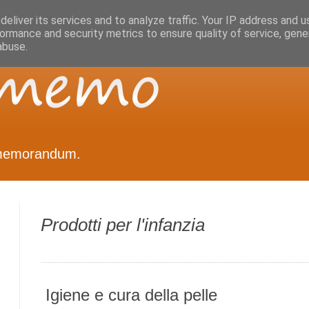
eliver its services and to analyze traffic. Your IP address and 
ormance and security metrics to ensure quality of service, gen
abuse.
memorandum.
Prodotti per l'infanzia
_______________________________________________________
Igiene e cura della pelle