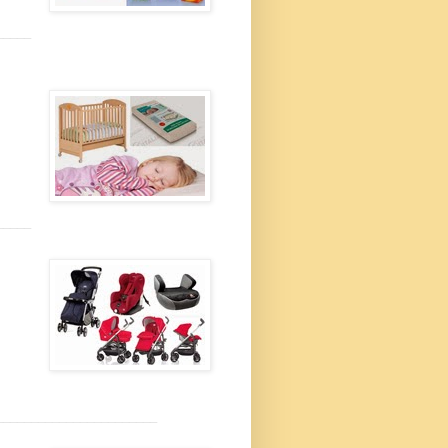
_____
_____
_______________________