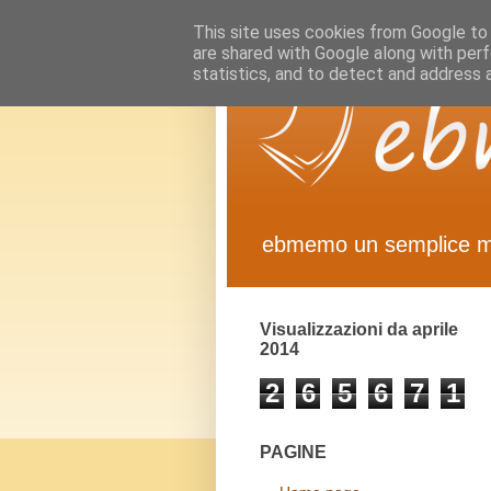
This site uses cookies from Google to d
are shared with Google along with perf
statistics, and to detect and address 
ebmemo un semplice 
Visualizzazioni da aprile
2014
2
6
5
6
7
1
PAGINE