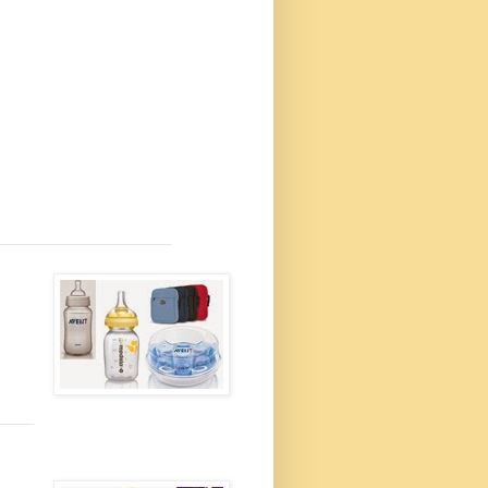
_______________________
_____