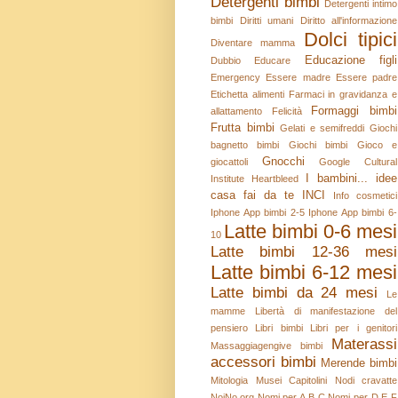
Detergenti bimbi
Detergenti intimo
bimbi
Diritti umani
Diritto all'informazione
Dolci tipici
Diventare mamma
Educazione figli
Dubbio
Educare
Emergency
Essere madre
Essere padre
Etichetta alimenti
Farmaci in gravidanza e
Formaggi bimbi
allattamento
Felicità
Frutta bimbi
Gelati e semifreddi
Giochi
bagnetto bimbi
Giochi bimbi
Gioco e
Gnocchi
giocattoli
Google Cultural
I bambini...
idee
Institute
Heartbleed
casa fai da te
INCI
Info cosmetici
Iphone App bimbi 2-5
Iphone App bimbi 6-
Latte bimbi 0-6 mesi
10
Latte bimbi 12-36 mesi
Latte bimbi 6-12 mesi
Latte bimbi da 24 mesi
Le
mamme
Libertà di manifestazione del
pensiero
Libri bimbi
Libri per i genitori
Materassi
Massaggiagengive bimbi
accessori bimbi
Merende bimbi
Mitologia
Musei Capitolini
Nodi cravatte
NoiNo.org
Nomi per A B C
Nomi per D E F