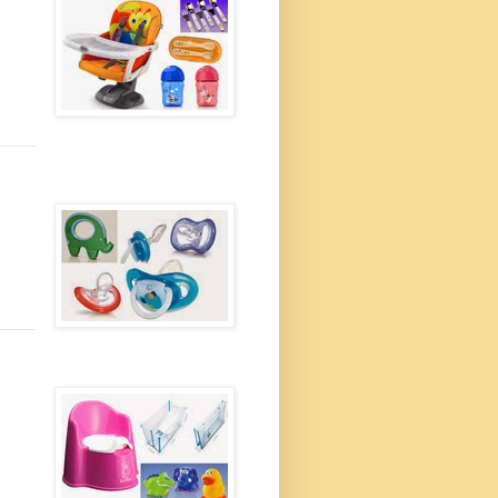
_____
_____