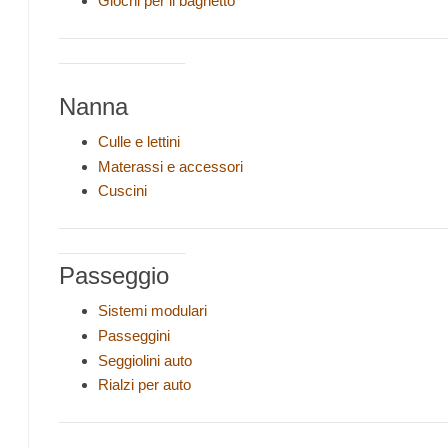
Giochi per il bagnetto
_______________________________________________________
__________________
Nanna
Culle e lettini
Materassi e accessori
Cuscini
_______________________________________________________
__________________
Passeggio
Sistemi modulari
Passeggini
Seggiolini auto
Rialzi per auto
_______________________________________________________