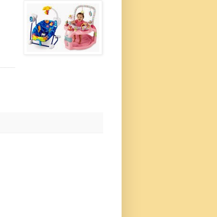
_____