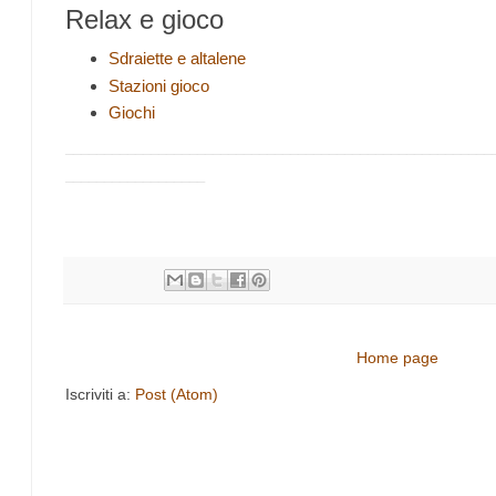
Relax e gioco
Sdraiette e altalene
Stazioni gioco
Giochi
_______________________________________________________
__________________
Home page
Iscriviti a:
Post (Atom)