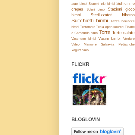
Sofficini e
auto bimbi
Sistemi trio bimbi
crepes
Stazioni gioco
Solari bimbi
bimbi
Sterilizzatori biberon
Succhietti bimbi
Tazze borracce
bimbi
Terremoto
Tesla open source
Tisane
Torte
Torte salate
e Camomilla bimbi
Vasini bimbi
Vaschette bimbi
Verdure
Video Manovre Salvavita Pediatriche
Yogurt bimbi
FLICKR
BLOGLOVIN