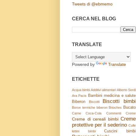
Tweets di @ebmemo
CERCA NEL BLOG
TRANSLATE
Powered by
Translate
ETICHETTE
Acqua bimbi
Additivi alimentari
Alberto Sordi
Bambini medicina e salute
Ara Pacis
Biscotti bimbi
Biberon
Biscotti
Bucato
Borse termiche biberon
Brioches
Carne
Coca-Cola
Commenti
Creme
Creme
Creme di cereali bimbi
protettive per il sederino
Culle
Cuscini bimbi
lettini bimbi