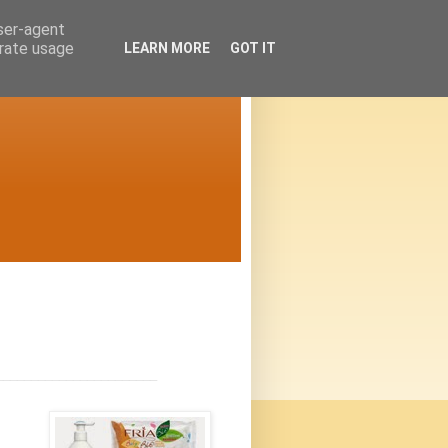
user-agent
erate usage
LEARN MORE
GOT IT
_______________________