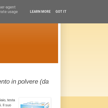
user-agent
erate usage
LEARN MORE
GOT IT
nto in polvere (da
aio, testa
. Il suo