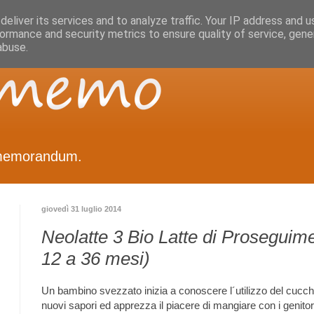
eliver its services and to analyze traffic. Your IP address and 
ormance and security metrics to ensure quality of service, gen
abuse.
memorandum.
giovedì 31 luglio 2014
Neolatte 3 Bio Latte di Proseguime
12 a 36 mesi)
Un bambino svezzato inizia a conoscere l´utilizzo del cucchi
nuovi sapori ed apprezza il piacere di mangiare con i genitori