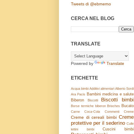
Tweets di @ebmemo
CERCA NEL BLOG
TRANSLATE
Powered by
Translate
ETICHETTE
Acqua bimbi
Additivi alimentari
Alberto Sordi
Bambini medicina e salute
Ara Pacis
Biscotti bimbi
Biberon
Biscotti
Bucato
Borse termiche biberon
Brioches
Carne
Coca-Cola
Commenti
Creme
Creme
Creme di cereali bimbi
protettive per il sederino
Culle
Cuscini bimbi
lettini bimbi