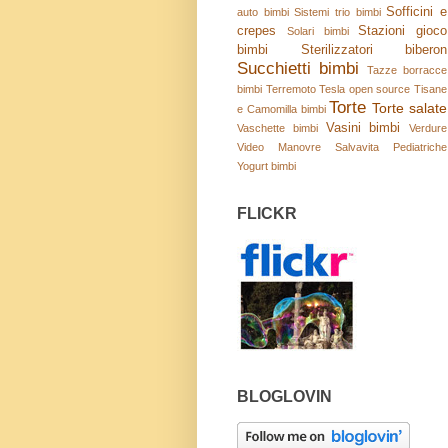
Sofficini e
auto bimbi
Sistemi trio bimbi
crepes
Stazioni gioco
Solari bimbi
bimbi
Sterilizzatori biberon
Succhietti bimbi
Tazze borracce
bimbi
Terremoto
Tesla open source
Tisane
Torte
Torte salate
e Camomilla bimbi
Vasini bimbi
Vaschette bimbi
Verdure
Video Manovre Salvavita Pediatriche
Yogurt bimbi
FLICKR
BLOGLOVIN