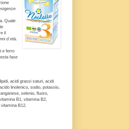
zione
 esigenze
ta. Quale
te
e il
nni d´età.
i e ferro
uesta fase
pidi, acidi grassi saturi, acidi
 acido linolenico, sodio, potassio,
manganese, selenio, fluoro,
 vitamina B1, vitamina B2,
, vitamina B12.