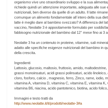
organismo vive uno straordinario sviluppo e la sua alimenta
richiede quindi un´attenzione importante, adeguata alle sue
nutrizionali, ben diverse da quelle di un adulto. Il latte rimane
comunque un alimento fondamentale all´intero della sua die
latte è meglio dare al bambino svezzato? A differenza del lat
vaccino, Neolatte 3 è appositamente formulato per soddisfar
fabbisogno nutrizionale del bambino dal 12° mese fino ai 3 a
Neolatte 3 ha un contenuto in proteine, vitamine, sali mineral
adatto alle specifiche esigenze nutrizionali del bambino in q
della crescita.
Ingredienti
Lattosio, glucosio, maltosio, fruttosio, amido, maltodestrine, li
grassi monoinsaturi, acidi grassi polinsaturi, acido linoleico,
cloro, fosforo, calcio , magnesio, ferro, Zinco, rame, iodio, 
vitamina A, vitamina D, vitamina C, vitamina E, vitamina K,
vitamina B6, niacina, acido pantotenico, biotina, acido folico
Immagini e testo tratti da
http://www.neolatte.it/it/prodotti/neolatte-3#a