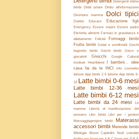
Detergenti bimbi
Detergenti intimo
bimbi
Diritti umani
Diritto all'informazione
Dolci tipici
Diventare mamma
Educazione figli
Dubbio
Educare
Emergency
Essere madre
Essere padre
Etichetta alimenti
Farmaci in gravidanza e
Formaggi bimbi
allattamento
Felicità
Frutta bimbi
Gelati e semifreddi
Giochi
bagnetto bimbi
Giochi bimbi
Gioco e
Gnocchi
giocattoli
Google Cultural
I bambini...
idee
Institute
Heartbleed
casa fai da te
INCI
Info cosmetici
Iphone App bimbi 2-5
Iphone App bimbi 6-
Latte bimbi 0-6 mesi
10
Latte bimbi 12-36 mesi
Latte bimbi 6-12 mesi
Latte bimbi da 24 mesi
Le
mamme
Libertà di manifestazione del
pensiero
Libri bimbi
Libri per i genitori
Materassi
Massaggiagengive bimbi
accessori bimbi
Merende bimbi
Mitologia
Musei Capitolini
Nodi cravatte
NoiNo.org
Nomi per A B C
Nomi per D E F