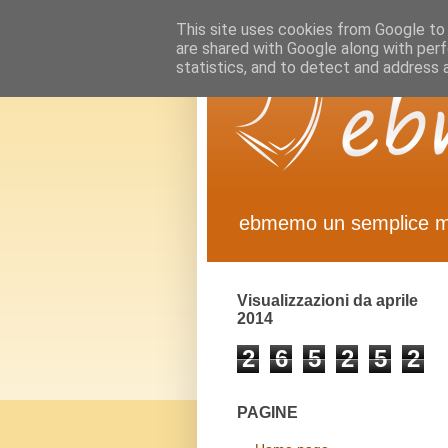
This site uses cookies from Google to d
are shared with Google along with perf
statistics, and to detect and address 
ebmemo un semplice 
Visualizzazioni da aprile
2014
2
6
5
2
5
2
PAGINE