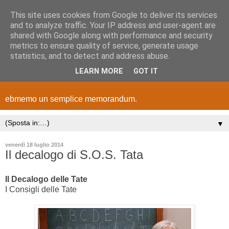
This site uses cookies from Google to deliver its services
and to analyze traffic. Your IP address and user-agent are
shared with Google along with performance and security
metrics to ensure quality of service, generate usage
statistics, and to detect and address abuse.
LEARN MORE
GOT IT
ebmemo un semplice memorandum.
▼
venerdì 18 luglio 2014
Il decalogo di S.O.S. Tata
Il Decalogo delle Tate
I Consigli delle Tate