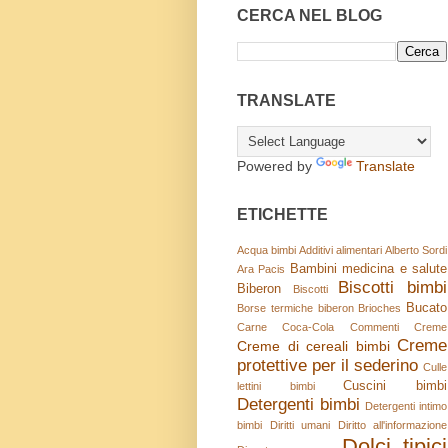
CERCA NEL BLOG
TRANSLATE
Powered by
Translate
ETICHETTE
Acqua bimbi
Additivi alimentari
Alberto Sordi
Bambini medicina e salute
Ara Pacis
Biscotti bimbi
Biberon
Biscotti
Bucato
Borse termiche biberon
Brioches
Carne
Coca-Cola
Commenti
Creme
Creme
Creme di cereali bimbi
protettive per il sederino
Culle
Cuscini bimbi
lettini bimbi
Detergenti bimbi
Detergenti intimo
bimbi
Diritti umani
Diritto all'informazione
Dolci tipici