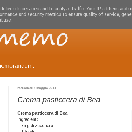
eliver its services and to analyze traffic. Your IP address and 
ormance and security metrics to ensure quality of service, gen
abuse.
memorandum.
mercoledì 7 maggio 2014
Crema pasticcera di Bea
Crema pasticcera di Bea
Ingredienti:
- 75 g di zucchero
- 1 tuorlo