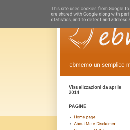
This site uses cookies from Google to d
are shared with Google along with perf
statistics, and to detect and address 
ebmemo un semplice 
Visualizzazioni da aprile
2014
PAGINE
Home page
About Me e Disclaimer