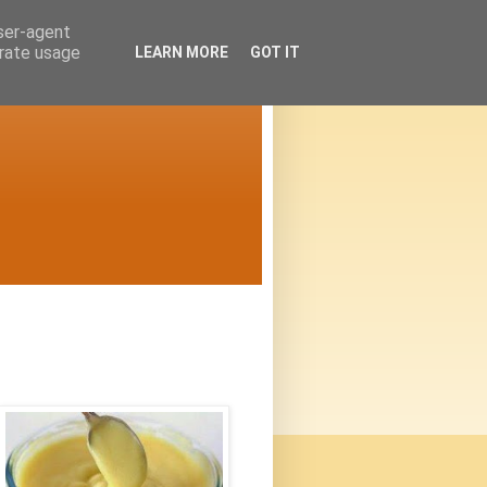
user-agent
erate usage
LEARN MORE
GOT IT