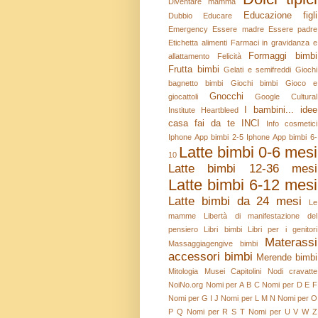
Diventare mamma
Educazione figli
Dubbio
Educare
Emergency
Essere madre
Essere padre
Etichetta alimenti
Farmaci in gravidanza e
Formaggi bimbi
allattamento
Felicità
Frutta bimbi
Gelati e semifreddi
Giochi
bagnetto bimbi
Giochi bimbi
Gioco e
Gnocchi
giocattoli
Google Cultural
I bambini...
idee
Institute
Heartbleed
casa fai da te
INCI
Info cosmetici
Iphone App bimbi 2-5
Iphone App bimbi 6-
Latte bimbi 0-6 mesi
10
Latte bimbi 12-36 mesi
Latte bimbi 6-12 mesi
Latte bimbi da 24 mesi
Le
mamme
Libertà di manifestazione del
pensiero
Libri bimbi
Libri per i genitori
Materassi
Massaggiagengive bimbi
accessori bimbi
Merende bimbi
Mitologia
Musei Capitolini
Nodi cravatte
NoiNo.org
Nomi per A B C
Nomi per D E F
Nomi per G I J
Nomi per L M N
Nomi per O
P Q
Nomi per R S T
Nomi per U V W Z