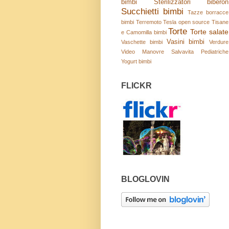
bimbi
Sterilizzatori biberon
Succhietti bimbi
Tazze borracce
bimbi
Terremoto
Tesla open source
Tisane
Torte
Torte salate
e Camomilla bimbi
Vasini bimbi
Vaschette bimbi
Verdure
Video Manovre Salvavita Pediatriche
Yogurt bimbi
FLICKR
BLOGLOVIN