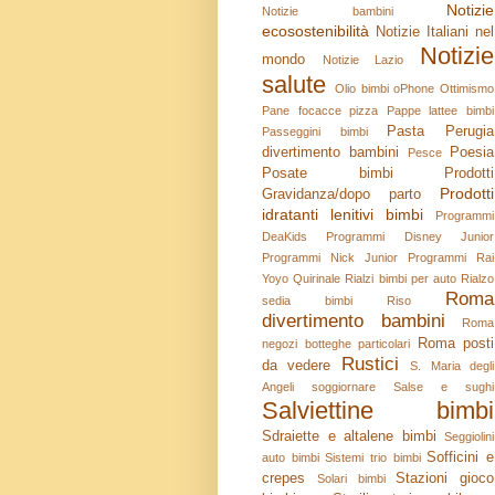
Notizie
Notizie bambini
ecosostenibilità
Notizie Italiani nel
Notizie
mondo
Notizie Lazio
salute
Olio bimbi
oPhone
Ottimismo
Pane focacce pizza
Pappe lattee bimbi
Pasta
Perugia
Passeggini bimbi
divertimento bambini
Poesia
Pesce
Posate bimbi
Prodotti
Prodotti
Gravidanza/dopo parto
idratanti lenitivi bimbi
Programmi
DeaKids
Programmi Disney Junior
Programmi Nick Junior
Programmi Rai
Yoyo
Quirinale
Rialzi bimbi per auto
Rialzo
Roma
sedia bimbi
Riso
divertimento bambini
Roma
Roma posti
negozi botteghe particolari
Rustici
da vedere
S. Maria degli
Angeli soggiornare
Salse e sughi
Salviettine bimbi
Sdraiette e altalene bimbi
Seggiolini
Sofficini e
auto bimbi
Sistemi trio bimbi
crepes
Stazioni gioco
Solari bimbi