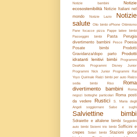
Notizie
Notizie bambini
ecosostenibilità
Notizie Italiani nel
Notizie
mondo
Notizie Lazio
salute
Olio bimbi
oPhone
Ottimismo
Pane focacce pizza
Pappe lattee bimbi
Pasta
Perugia
Passeggini bimbi
divertimento bambini
Poesia
Pesce
Posate bimbi
Prodotti
Prodotti
Gravidanza/dopo parto
idratanti lenitivi bimbi
Programmi
DeaKids
Programmi Disney Junior
Programmi Nick Junior
Programmi Rai
Yoyo
Quirinale
Rialzi bimbi per auto
Rialzo
Roma
sedia bimbi
Riso
divertimento bambini
Roma
Roma posti
negozi botteghe particolari
Rustici
da vedere
S. Maria degli
Angeli soggiornare
Salse e sughi
Salviettine bimbi
Sdraiette e altalene bimbi
Seggiolini
Sofficini e
auto bimbi
Sistemi trio bimbi
crepes
Stazioni gioco
Solari bimbi