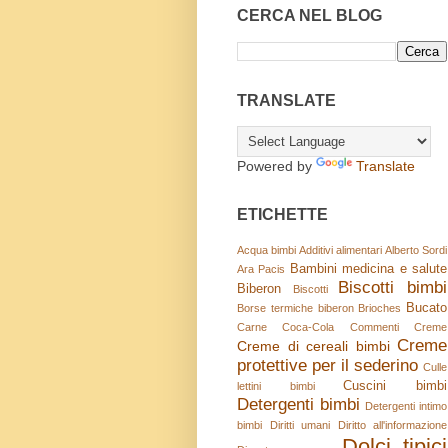
CERCA NEL BLOG
TRANSLATE
Powered by
Translate
ETICHETTE
Acqua bimbi
Additivi alimentari
Alberto Sordi
Bambini medicina e salute
Ara Pacis
Biscotti bimbi
Biberon
Biscotti
Bucato
Borse termiche biberon
Brioches
Carne
Coca-Cola
Commenti
Creme
Creme
Creme di cereali bimbi
protettive per il sederino
Culle
Cuscini bimbi
lettini bimbi
Detergenti bimbi
Detergenti intimo
bimbi
Diritti umani
Diritto all'informazione
Dolci tipici