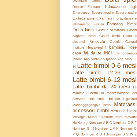
Diventare mamma
Educazione figli
Dubbio
Educare
Emergency
Essere madre
Essere padre
Etichetta alimenti
Farmaci in gravidanza e
Formaggi bimbi
allattamento
Felicità
Frutta bimbi
Gelati e semifreddi
Giochi
bagnetto bimbi
Giochi bimbi
Gioco e
Gnocchi
giocattoli
Google Cultural
I bambini...
idee
Institute
Heartbleed
casa fai da te
INCI
Info cosmetici
Iphone App bimbi 2-5
Iphone App bimbi 6-
Latte bimbi 0-6 mesi
10
Latte bimbi 12-36 mesi
Latte bimbi 6-12 mesi
Latte bimbi da 24 mesi
Le
mamme
Libertà di manifestazione del
pensiero
Libri bimbi
Libri per i genitori
Materassi
Massaggiagengive bimbi
accessori bimbi
Merende bimbi
Mitologia
Musei Capitolini
Nodi cravatte
NoiNo.org
Nomi per A B C
Nomi per D E F
Nomi per G I J
Nomi per L M N
Nomi per O
P Q
Nomi per R S T
Nomi per U V W Z