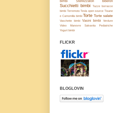
bimbi
Sterilizzatori biberon
Succhietti bimbi
Tazze borracce
bimbi
Terremoto
Tesla open source
Tisane
Torte
Torte salate
e Camomilla bimbi
Vasini bimbi
Vaschette bimbi
Verdure
Video Manovre Salvavita Pediatriche
Yogurt bimbi
FLICKR
BLOGLOVIN