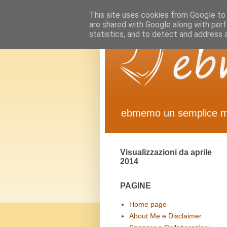
This site uses cookies from Google to d
are shared with Google along with perf
statistics, and to detect and address 
ebmemo un semplice 
Visualizzazioni da aprile
2014
PAGINE
Home page
About Me e Disclaimer