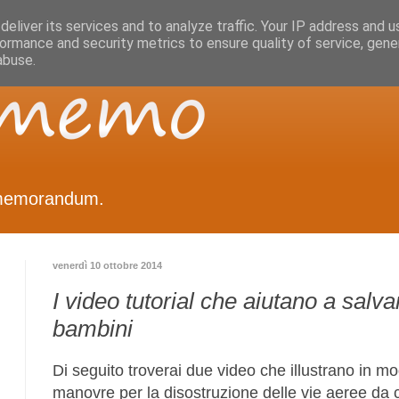
eliver its services and to analyze traffic. Your IP address and 
ormance and security metrics to ensure quality of service, gen
abuse.
memorandum.
venerdì 10 ottobre 2014
I video tutorial che aiutano a salvar
bambini
Di seguito troverai due video che illustrano in m
manovre per la disostruzione delle vie aeree da 