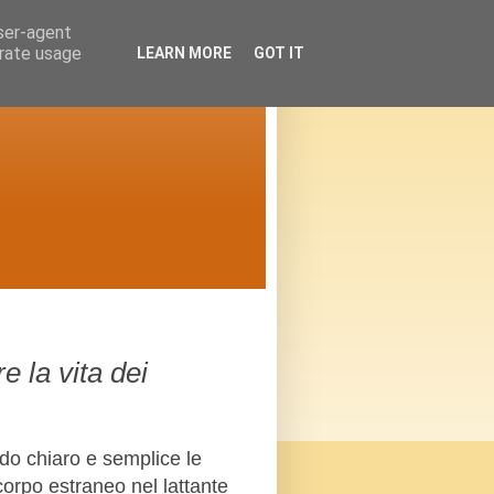
user-agent
erate usage
LEARN MORE
GOT IT
e la vita dei
odo chiaro e semplice le
corpo estraneo nel lattante