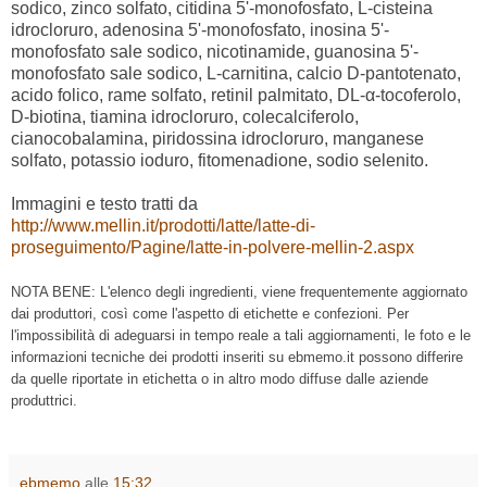
sodico, zinco solfato, citidina 5'-monofosfato, L-cisteina
idrocloruro, adenosina 5'-monofosfato, inosina 5'-
monofosfato sale sodico, nicotinamide, guanosina 5'-
monofosfato sale sodico, L-carnitina, calcio D-pantotenato,
acido folico, rame solfato, retinil palmitato, DL-α-tocoferolo,
D-biotina, tiamina idrocloruro, colecalciferolo,
cianocobalamina, piridossina idrocloruro, manganese
solfato, potassio ioduro, fitomenadione, sodio selenito.
Immagini e testo tratti da
http://www.mellin.it/prodotti/latte/latte-di-
proseguimento/Pagine/latte-in-polvere-mellin-2.aspx
NOTA BENE: L'elenco degli ingredienti, viene frequentemente aggiornato
dai produttori, così come l'aspetto di etichette e confezioni. Per
l'impossibilità di adeguarsi in tempo reale a tali aggiornamenti, le foto e le
informazioni tecniche dei prodotti inseriti su ebmemo.it possono differire
da quelle riportate in etichetta o in altro modo diffuse dalle aziende
produttrici.
ebmemo
alle
15:32