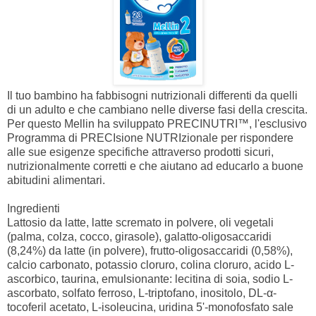
Il tuo bambino ha fabbisogni nutrizionali differenti da quelli
di un adulto e che cambiano nelle diverse fasi della crescita.
Per questo Mellin ha sviluppato PRECINUTRI™, l'esclusivo
Programma di PRECIsione NUTRIzionale per rispondere
alle sue esigenze specifiche attraverso prodotti sicuri,
nutrizionalmente corretti e che aiutano ad educarlo a buone
abitudini alimentari.
Ingredienti
Lattosio da latte, latte scremato in polvere, oli vegetali
(palma, colza, cocco, girasole), galatto-oligosaccaridi
(8,24%) da latte (in polvere), frutto-oligosaccaridi (0,58%),
calcio carbonato, potassio cloruro, colina cloruro, acido L-
ascorbico, taurina, emulsionante: lecitina di soia, sodio L-
ascorbato, solfato ferroso, L-triptofano, inositolo, DL-α-
tocoferil acetato, L-isoleucina, uridina 5'-monofosfato sale