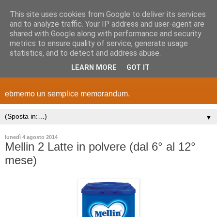
This site uses cookies from Google to deliver its services
and to analyze traffic. Your IP address and user-agent are
shared with Google along with performance and security
metrics to ensure quality of service, generate usage
statistics, and to detect and address abuse.
LEARN MORE
GOT IT
ebmemo un semplice memorandum.
▼
lunedì 4 agosto 2014
Mellin 2 Latte in polvere (dal 6° al 12°
mese)