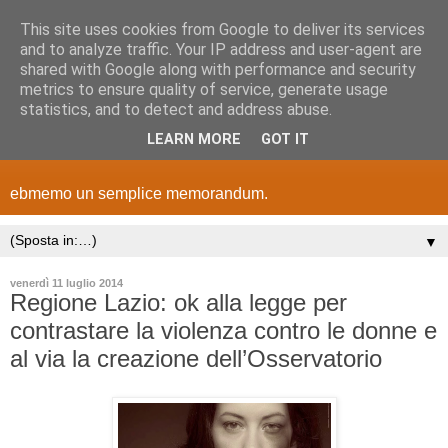
This site uses cookies from Google to deliver its services
and to analyze traffic. Your IP address and user-agent are
shared with Google along with performance and security
metrics to ensure quality of service, generate usage
statistics, and to detect and address abuse.
LEARN MORE
GOT IT
ebmemo un semplice memorandum.
▼
venerdì 11 luglio 2014
Regione Lazio: ok alla legge per
contrastare la violenza contro le donne e
al via la creazione dell’Osservatorio