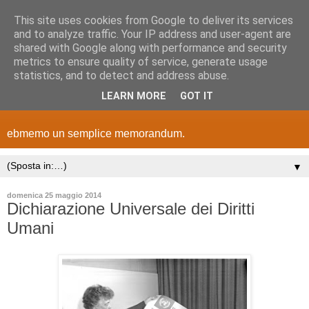
This site uses cookies from Google to deliver its services
and to analyze traffic. Your IP address and user-agent are
shared with Google along with performance and security
metrics to ensure quality of service, generate usage
statistics, and to detect and address abuse.
LEARN MORE
GOT IT
ebmemo un semplice memorandum.
▼
domenica 25 maggio 2014
Dichiarazione Universale dei Diritti
Umani